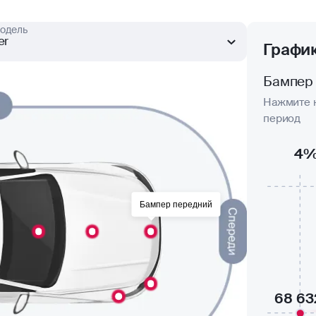
одель
er
Графи
Бампер
Нажмите н
период
4
Бампер передний
68 63