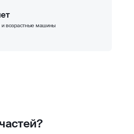
лет
к и возрастные машины
частей?