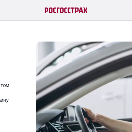
нтом
цену