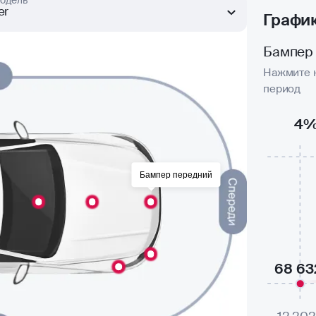
одель
er
Графи
Бампер
Нажмите н
период
4
Бампер передний
68 63