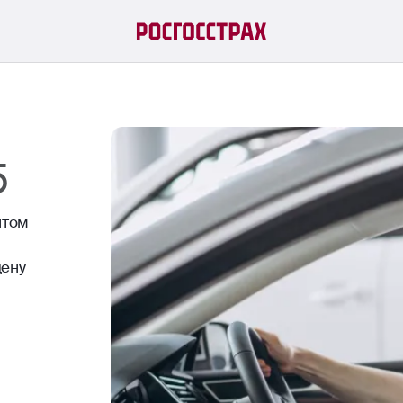
5
нтом
цену