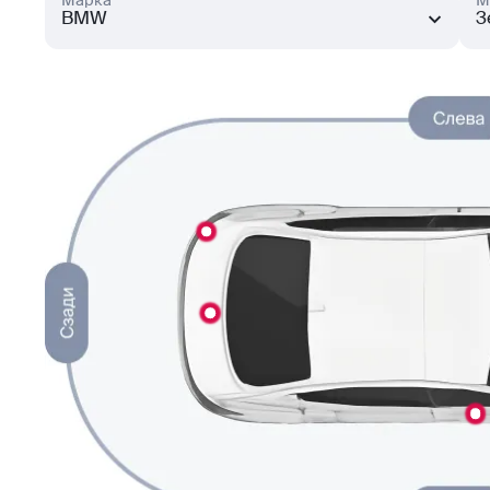
Марка
М
BMW
3