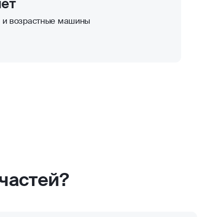
лет
к и возрастные машины
частей?