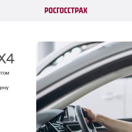
SX4
нтом
цену