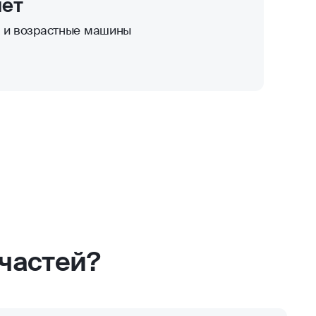
лет
к и возрастные машины
частей?