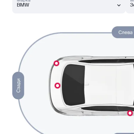
Марка
М
BMW
3