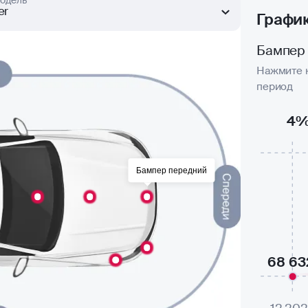
одель
er
Графи
Бампер
Нажмите н
период
4
Бампер передний
68 63