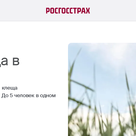
а в
а клеща
 До 5 человек в одном