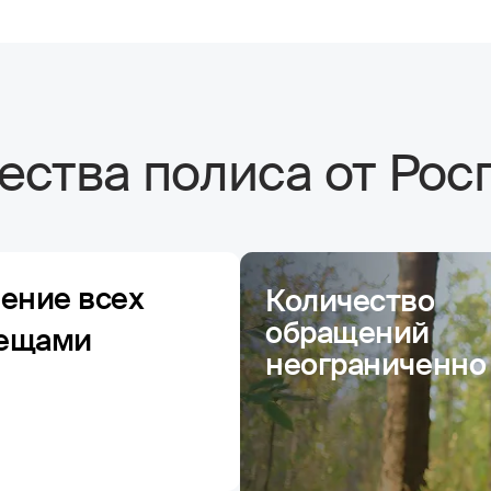
ства полиса от Рос
чение всех
Количество
обращений
лещами
неограниченно