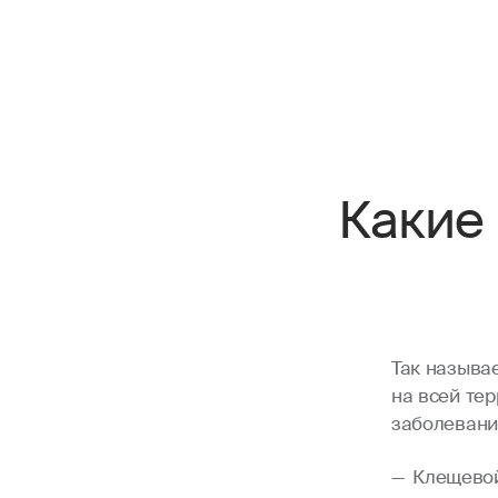
Какие
Так называ
на всей те
заболевани
Клещевой