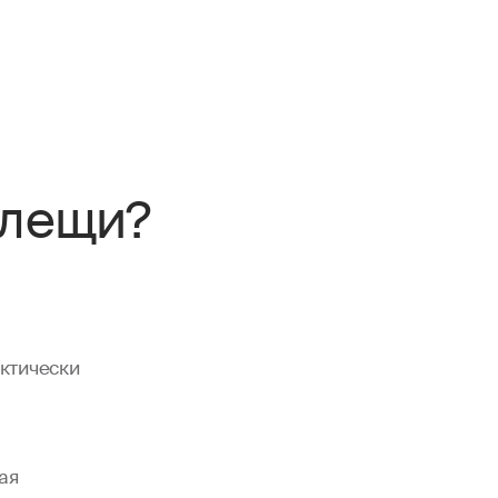
клещи?
ктически
ая