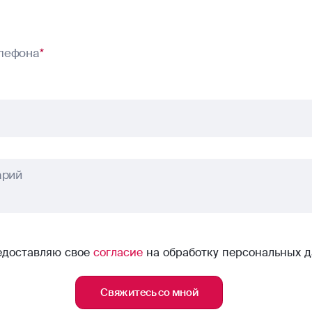
лефона
*
арий
едоставляю свое
согласие
на обработку персональных 
Свяжитесь со мной