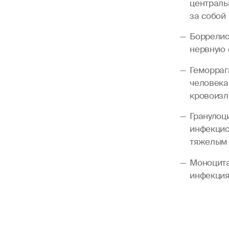
централь
за собой
Боррелио
нервную с
Геморраг
человека
кровоизл
Гранулоц
инфекцио
тяжелым 
Моноцита
инфекция