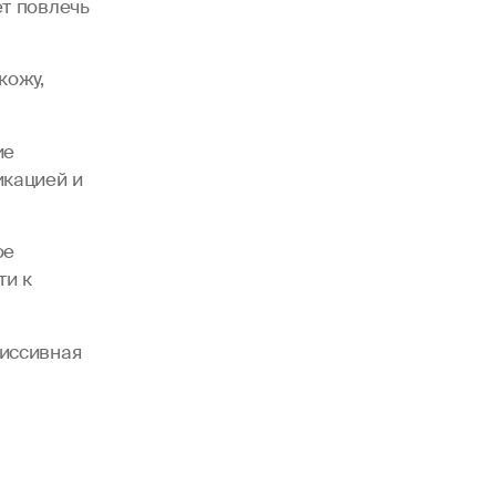
т повлечь
кожу,
ие
икацией и
ое
ти к
иссивная