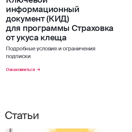
Бланк заявления расположен
по ссылке
информационный
С порядком возмещения расходов можно
ознакомиться
в разделе Страховой случай
.
Представить Страховщику все необходимые
документ (КИД)
документы для установления факта страхового
для программы Страховка
случая и определения размера страховой
от укуса клеща
выплаты.
Подробные условия и ограничения
подписки
Ознакомиться
Статьи