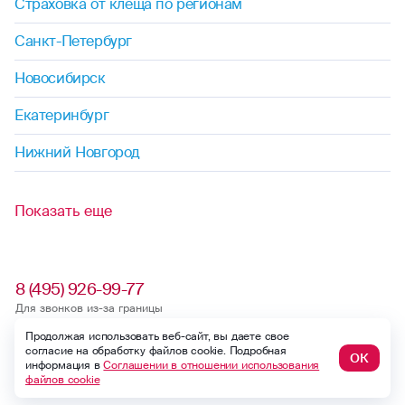
Страховка от клеща по регионам
Санкт-Петербург
Новосибирск
Екатеринбург
Нижний Новгород
Показать еще
8 (495) 926-99-77
Для звонков из-за границы
0530
Продолжая использовать веб-сайт, вы даете свое
согласие на обработку файлов cookie. Подробная
ОК
Контакт-центр по России
информация в
Соглашении в отношении использования
24/7, бесплатно с мобильного
файлов cookie
(Билайн, МТС, МегаФон и t2)