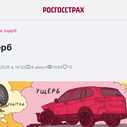
ое ущерб
ерб
.2026 в 16:22
4 минут
1034
10