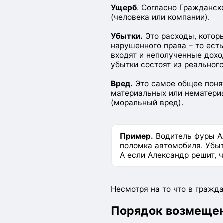
Ущерб
. Согласно Гражданск
(человека или компании).
Убытки.
Это расходы, которы
нарушенного права – то ест
входят и неполученные дохо
убытки состоят из реальног
Вред.
Это самое общее понят
материальных или нематериа
(моральный вред).
Пример.
Водитель фуры Ал
поломка автомобиля. Убыт
А если Александр решит, 
Несмотря на то что в гражд
Порядок возмеще