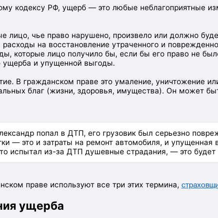
ому кодексу РФ, ущерб — это любые неблагоприятные и
е лицо, чье право нарушено, произвело или должно буде
ь расходы на восстановление утраченного и поврежденн
ды, которые лицо получило бы, если бы его право не бы
о ущерба и упущенной выгоды.
ие. В гражданском праве это умаление, уничтожение ил
льных благ (жизни, здоровья, имущества). Он может бы
ександр попал в ДТП, его грузовик был серьезно повреж
ки — это и затраты на ремонт автомобиля, и упущенная 
что испытал из-за ДТП душевные страдания, — это буде
анском праве используют все три этих термина,
страховщ
ния ущерба