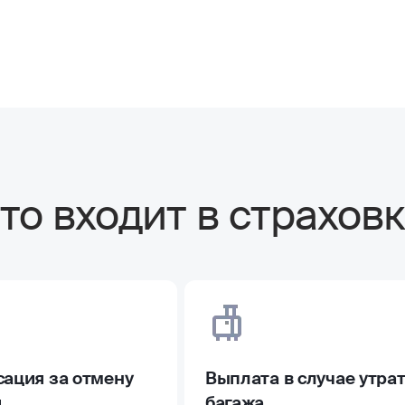
то входит в страховк
ация за отмену
Выплата в случае утра
и
багажа