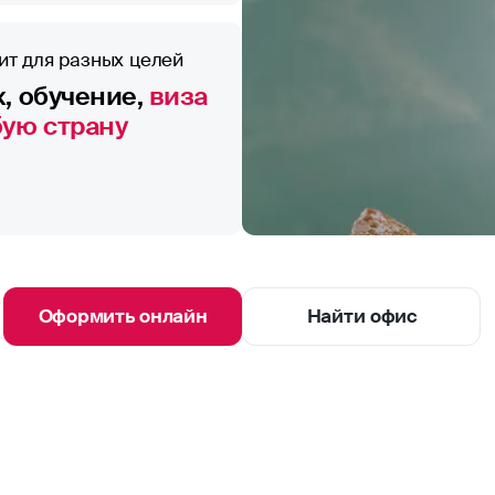
ит для разных целей
, обучение,
виза
бую страну
Оформить онлайн
Найти офис