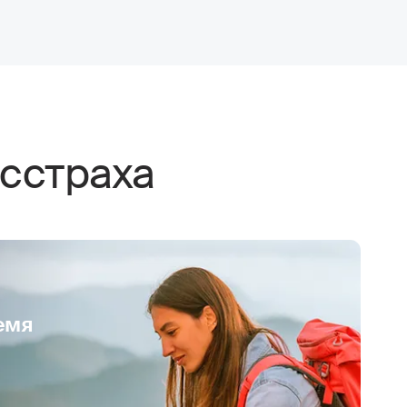
сстраха
емя