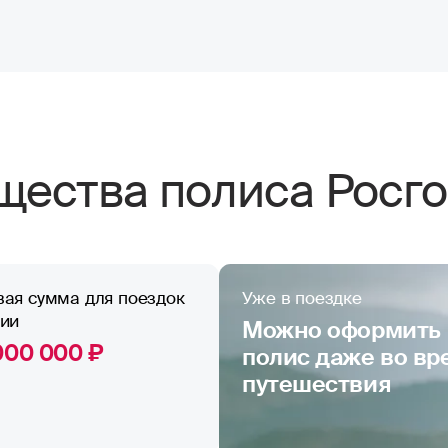
ества полиса Росго
вая сумма для поездок
Уже в поездке
сии
Можно оформить
000 000 ₽
полис даже во вр
путешествия