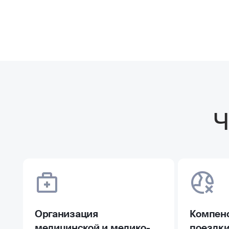
Ч
Организация
Компенс
медицинской и медико-
поездк