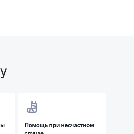
у
ты
Помощь при несчастном
случае