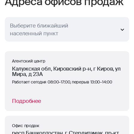
Адреса офисов продаж
10 баллов;
премия «Страховая компания года — 2024»
от «Сравни.ру».
Выберите ближайший
населенный пункт
Агентский центр
Калужская обл, Кировский р-н, г Киров, ул
Мира, д 23А
Работает сегодня 08:00–17:00, перерыв 13:00–14:00
Подробнее
Офис продаж
респ Башкортостан, г Стерлитамак, пр-кт