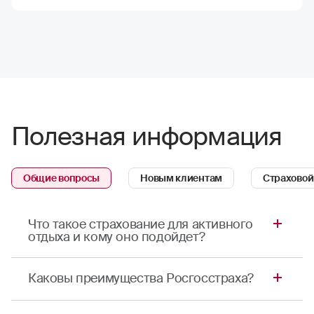
Полезная информация
Общие вопросы
Новым клиентам
Страховой
Что такое страхование для активного
отдыха и кому оно подойдет?
Это полис для тех, кто ведет активный образ
Каковы преимущества Росгосстраха?
жизни даже в путешествиях. Если со
здоровьем застрахованного что-то случится во
Росгосстрах — флагман российского