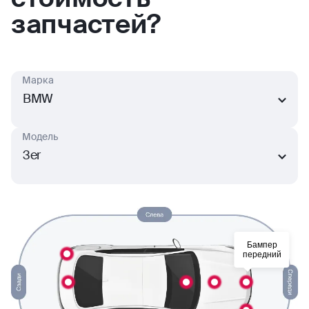
запчастей?
Марка
BMW
Модель
3er
Бампер
передний