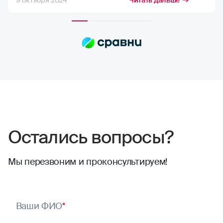
9 октября 2024
Читать дальше
возможную компенсацию, но в РГС меня
полностью устраивает расчёт страховых
сумм. Выплаты всегда приходят по
договору, и их хватает на качественный
ремонт в надежных автосервисах.
Сотрудники компании всегда проявляют
отзывчивость. Тут нечего сказать,
отлично работают
Остались вопросы?
Мы перезвоним и проконсультируем!
Ваши ФИО
*