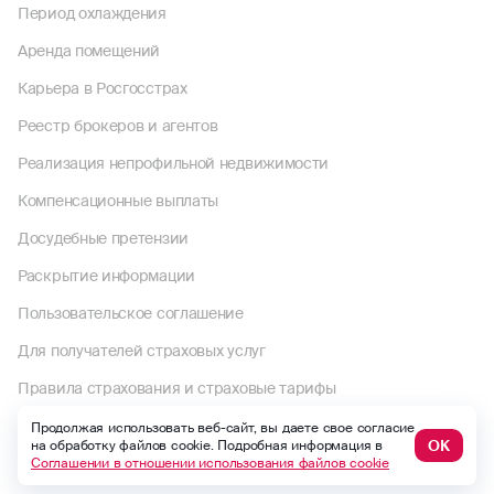
Период охлаждения
Аренда помещений
Карьера в Росгосстрах
Реестр брокеров и агентов
Реализация непрофильной недвижимости
Компенсационные выплаты
Досудебные претензии
Раскрытие информации
Пользовательское соглашение
Для получателей страховых услуг
Правила страхования и страховые тарифы
Политика в отношении обработки персональных данных
Продолжая использовать веб-сайт, вы даете свое согласие
ОК
на обработку файлов cookie. Подробная информация в
Комплектность документов по страховому случаю по ОСАГО
Соглашении в отношении использования файлов cookie