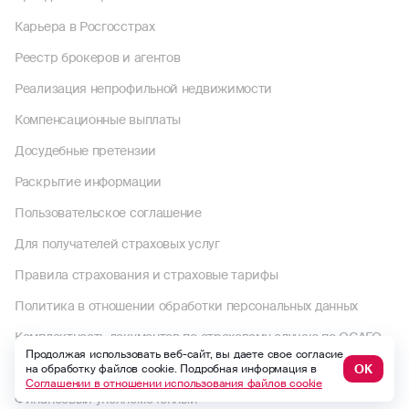
Карьера в Росгосстрах
Реестр брокеров и агентов
Реализация непрофильной недвижимости
Компенсационные выплаты
Досудебные претензии
Раскрытие информации
Пользовательское соглашение
Для получателей страховых услуг
Правила страхования и страховые тарифы
Политика в отношении обработки персональных данных
Комплектность документов по страховому случаю по ОСАГО
Продолжая использовать веб-сайт, вы даете свое согласие
Выплаты по договорам до 1992 года
ОК
на обработку файлов cookie. Подробная информация в
Соглашении в отношении использования файлов cookie
Финансовый уполномоченный