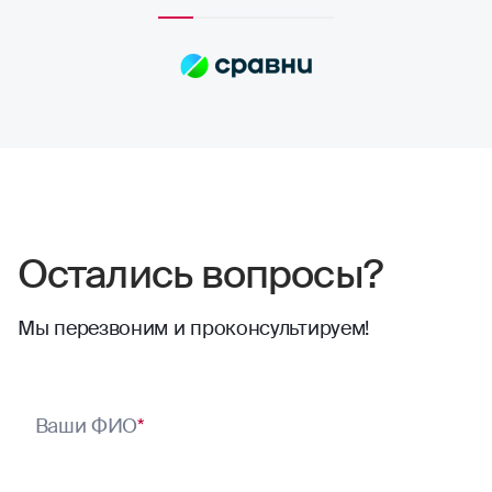
полностью устраивает расчёт страховых
сумм. Выплаты всегда приходят по
договору, и их хватает на качественный
ремонт в надежных автосервисах.
Сотрудники компании всегда проявляют
отзывчивость. Тут нечего сказать,
отлично работают
Остались вопросы?
Мы перезвоним и проконсультируем!
Ваши ФИО
*