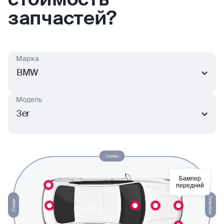
запчастей?
Марка
BMW
Модель
3er
Бампер
передний