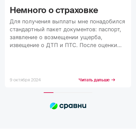
Немного о страховке
Для получения выплаты мне понадобился
стандартный пакет документов: паспорт,
заявление о возмещении ущерба,
извещение о ДТП и ПТС. После оценки
ущерба средства пришли на карту в
течение 20 дней, а весь процесс занял
максимум три недели. Конечно, я
стремлюсь получить максимально
9 октября 2024
Читать дальше
возможную компенсацию, но в РГС меня
полностью устраивает расчёт страховых
сумм. Выплаты всегда приходят по
договору, и их хватает на качественный
ремонт в надежных автосервисах.
Сотрудники компании всегда проявляют
отзывчивость. Тут нечего сказать,