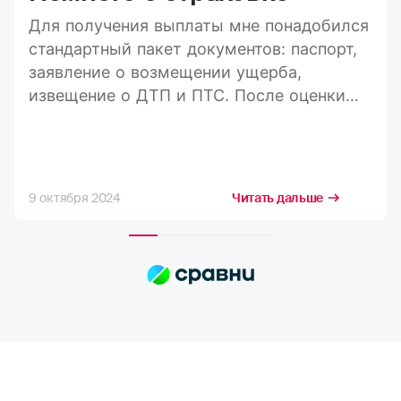
Для получения выплаты мне понадобился
стандартный пакет документов: паспорт,
заявление о возмещении ущерба,
извещение о ДТП и ПТС. После оценки
ущерба средства пришли на карту в
течение 20 дней, а весь процесс занял
максимум три недели. Конечно, я
стремлюсь получить максимально
9 октября 2024
Читать дальше
возможную компенсацию, но в РГС меня
полностью устраивает расчёт страховых
сумм. Выплаты всегда приходят по
договору, и их хватает на качественный
ремонт в надежных автосервисах.
Сотрудники компании всегда проявляют
отзывчивость. Тут нечего сказать,
отлично работают