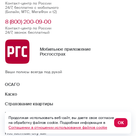
Контакт-центр по России
24/7, бесплатно с мобильного
(Билайн, МТС, МегаФон и t2)
8 (800) 200-09-00
Контакт-центр по России
24/7, звонок бесплатный
Мобильное приложение
Росгосстрах
Ваши полисы всегда под рукой
ОСАГО
Каско
Страхование квартиры
Ипотека
Продолжая использовать веб-сайт, вы даете свое согласие
ОК
на обработку файлов cookie. Подробная информация в
Путешествие
Соглашении в отношении использования файлов cookie
Несчастный случай