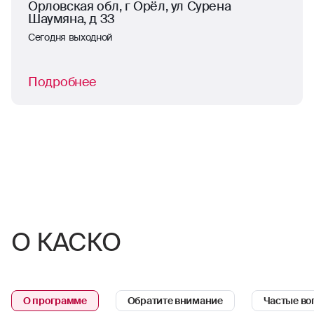
Орловская обл, г Орёл, ул Сурена
Шаумяна, д 33
Сегодня выходной
Подробнее
О КАСКО
О программе
Обратите внимание
Частые во