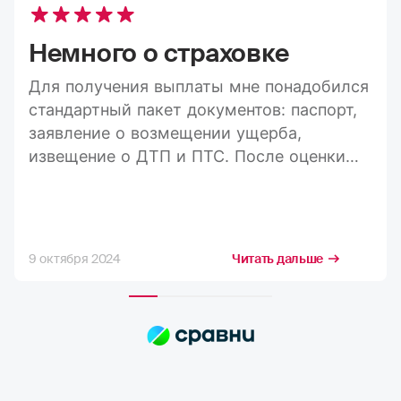
Немного о страховке
Для получения выплаты мне понадобился
стандартный пакет документов: паспорт,
заявление о возмещении ущерба,
извещение о ДТП и ПТС. После оценки
ущерба средства пришли на карту в
течение 20 дней, а весь процесс занял
максимум три недели. Конечно, я
стремлюсь получить максимально
9 октября 2024
Читать дальше
возможную компенсацию, но в РГС меня
полностью устраивает расчёт страховых
сумм. Выплаты всегда приходят по
договору, и их хватает на качественный
ремонт в надежных автосервисах.
Сотрудники компании всегда проявляют