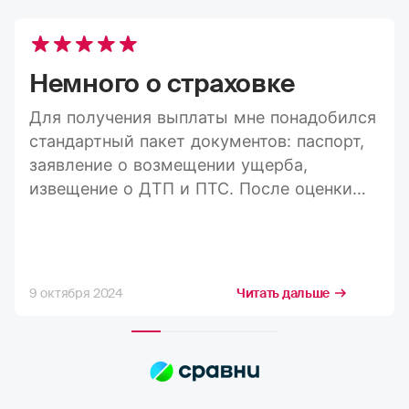
Немного о страховке
Для получения выплаты мне понадобился
стандартный пакет документов: паспорт,
заявление о возмещении ущерба,
извещение о ДТП и ПТС. После оценки
ущерба средства пришли на карту в
течение 20 дней, а весь процесс занял
максимум три недели. Конечно, я
стремлюсь получить максимально
9 октября 2024
Читать дальше
возможную компенсацию, но в РГС меня
полностью устраивает расчёт страховых
сумм. Выплаты всегда приходят по
договору, и их хватает на качественный
ремонт в надежных автосервисах.