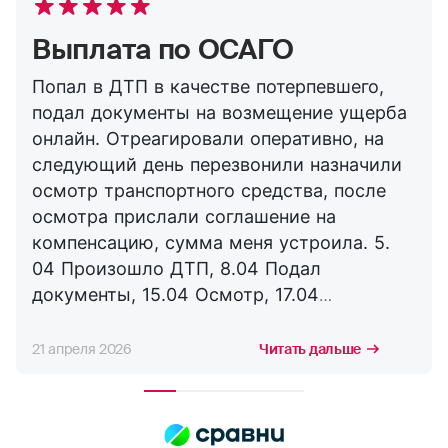
Выплата по ОСАГО
Попал в ДТП в качестве потерпевшего,
подал документы на возмещение ущерба
онлайн. Отреагировали оперативно, на
следующий день перезвонили назначили
осмотр транспортного средства, после
осмотра прислали соглашение на
компенсацию, сумма меня устроила. 5.
04 Произошло ДТП, 8.04 Подал
документы, 15.04 Осмотр, 17.04
Соглашение, 21.04 Выплата. Буду
сотрудничать с компанией дальше,
21 апреля 2026
Читать дальше
благодарю за оперативность. !