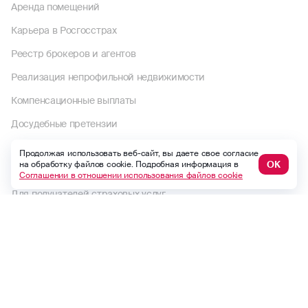
Аренда помещений
Карьера в Росгосстрах
Реестр брокеров и агентов
Реализация непрофильной недвижимости
Компенсационные выплаты
Досудебные претензии
Раскрытие информации
Продолжая использовать веб-сайт, вы даете свое согласие
ОК
на обработку файлов cookie. Подробная информация в
Пользовательское соглашение
Соглашении в отношении использования файлов cookie
Для получателей страховых услуг
Правила страхования и страховые тарифы
Политика в отношении обработки персональных данных
Комплектность документов по страховому случаю по ОСАГО
Выплаты по договорам до 1992 года