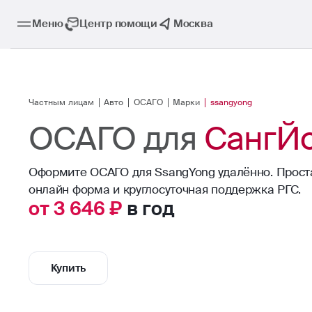
Меню
Центр помощи
Москва
Частным лицам
Авто
ОСАГО
Марки
ssangyong
ОСАГО для
СангЙ
Оформите ОСАГО для SsangYong удалённо. Прост
онлайн форма и круглосуточная поддержка РГС.
от 3 646 ₽
в год
Купить