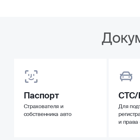
Доку
Паспорт
СТС/
Страхователя и
Для под
собственника авто
регистр
и права