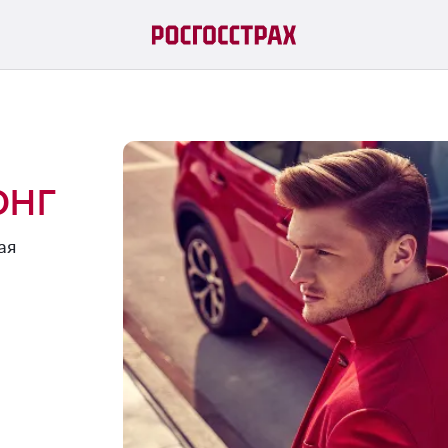
онг
ая