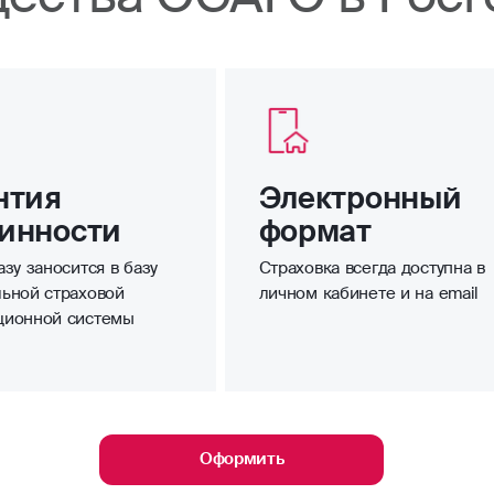
нтия
Электронный
инности
формат
зу заносится в базу
Страховка всегда доступна в
ьной страховой
личном кабинете и на email
ционной системы
Оформить