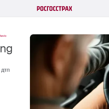
tavic
ong
й ДТП