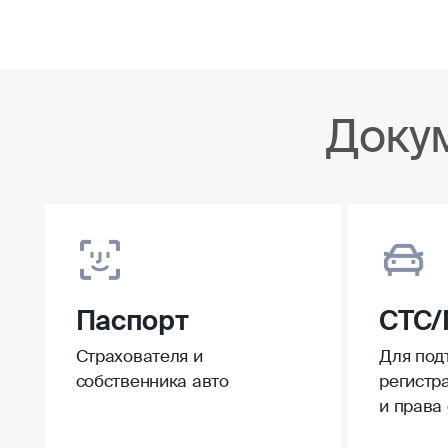
Доку
Паспорт
СТС/
Страхователя и
Для под
собственника авто
регистр
и права