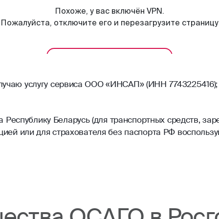
олучаю услугу сервиса ООО «ИНСАП» (ИНН 7743225416);
Республику Беларусь (для транспортных средств, зар
рацией или для страхователя без паспорта РФ воспольз
ества ОСАГО в Росг