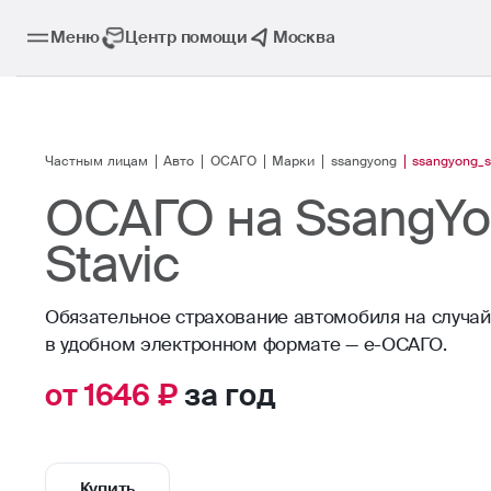
Меню
Центр помощи
Москва
Частным лицам
Авто
ОСАГО
Марки
ssangyong
ssangyong_s
ОСАГО на SsangY
Stavic
Обязательное страхование автомобиля на случа
в удобном электронном формате — е-ОСАГО.
от 1646 ₽
за год
Купить