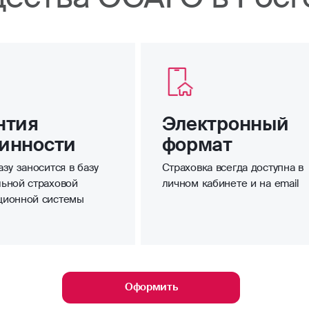
нтия
Электронный
инности
формат
зу заносится в базу
Страховка всегда доступна в
ьной страховой
личном кабинете и на email
ционной системы
Оформить