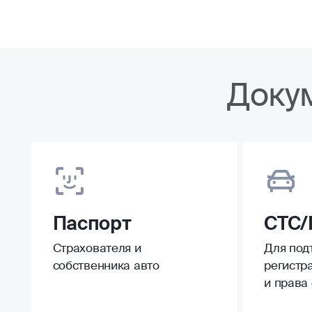
Доку
Паспорт
СТС/
Страхователя и
Для под
собственника авто
регистр
и права