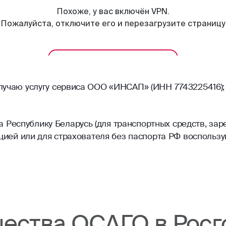
олучаю услугу сервиса ООО «ИНСАП» (ИНН 7743225416);
Республику Беларусь (для транспортных средств, зар
рацией или для страхователя без паспорта РФ воспольз
ества ОСАГО в Росг