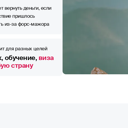
т вернуть деньги, если
ствие пришлось
ть из-за форс-мажора
ит для разных целей
, обучение,
виза
бую страну