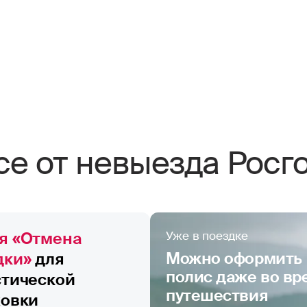
се от невыезда Росг
я «Отмена
Уже в поездке
Можно оформить
дки»
для
полис даже во вр
стической
путешествия
ховки