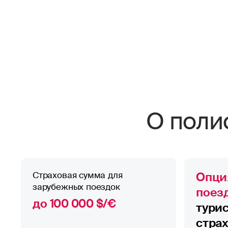
О поли
Страховая сумма для
Опци
зарубежных поездок
поез
до 100 000 $/€
тури
стра