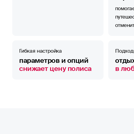
помогае
путеше
отмени
Гибкая настройка
Подход
параметров и опций
отдых
снижает цену полиса
в лю