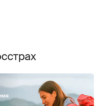
осстрах
емя