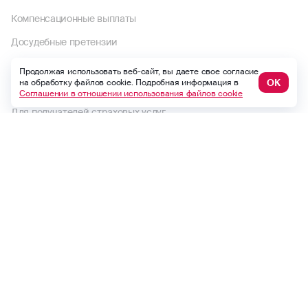
Компенсационные выплаты
Досудебные претензии
Раскрытие информации
Продолжая использовать веб-сайт, вы даете свое согласие
ОК
на обработку файлов cookie. Подробная информация в
Пользовательское соглашение
Соглашении в отношении использования файлов cookie
Для получателей страховых услуг
Правила страхования и страховые тарифы
Политика в отношении обработки персональных данных
Комплектность документов по страховому случаю по ОСАГО
Выплаты по договорам до 1992 года
Финансовый уполномоченный
Макс
ВКонтакте