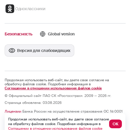
Одноклассники
Безопасность
Global version
Версия для слабовидящих
Продолжая использовать веб-сайт, вы даете свое согласие на
обработку файлов cookie. Подробная информация в
Соглашении в отношении использования файлов cookie
© Официальный сайт ПАО СК «Росгосстрах». 2009 — 2026 гг.
Страница обновлена: 03.08.2026
Лицензии
Банка России на осуществление страхования ОС № 0001
— 02, СИ № 0001, СЛ № 0001, ОС № 0001 — 03, ОС № 0001 — 04, ОС
Продолжая использовать веб-сайт, вы даете свое согласие
№ 0001 — 05 и на осуществление перестрахования ПС № 0001 от
07.10.2025; бессрочные.
ОК
на обработку файлов cookie. Подробная информация в
Юридический адрес: 121059, г. Москва, ул. Киевская, д. 7, к. 1
Соглашении в отношении использования файлов cookie