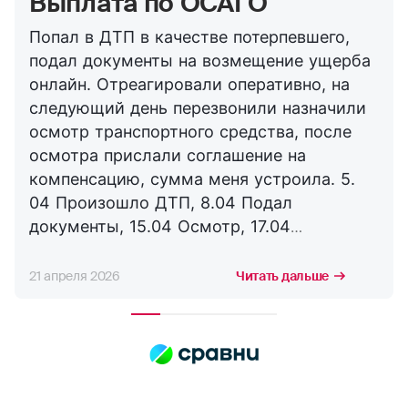
Выплата по ОСАГО
Попал в ДТП в качестве потерпевшего,
подал документы на возмещение ущерба
онлайн. Отреагировали оперативно, на
следующий день перезвонили назначили
осмотр транспортного средства, после
осмотра прислали соглашение на
компенсацию, сумма меня устроила. 5.
04 Произошло ДТП, 8.04 Подал
документы, 15.04 Осмотр, 17.04
Соглашение, 21.04 Выплата. Буду
сотрудничать с компанией дальше,
21 апреля 2026
Читать дальше
благодарю за оперативность. !