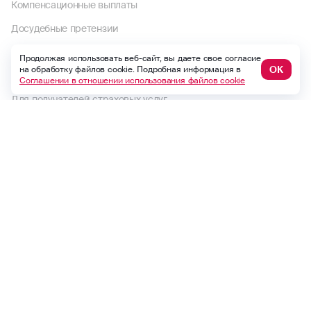
Компенсационные выплаты
Досудебные претензии
Раскрытие информации
Продолжая использовать веб-сайт, вы даете свое согласие
ОК
на обработку файлов cookie. Подробная информация в
Пользовательское соглашение
Соглашении в отношении использования файлов cookie
Для получателей страховых услуг
Правила страхования и страховые тарифы
Политика в отношении обработки персональных данных
Комплектность документов по страховому случаю по ОСАГО
Выплаты по договорам до 1992 года
Финансовый уполномоченный
Макс
ВКонтакте