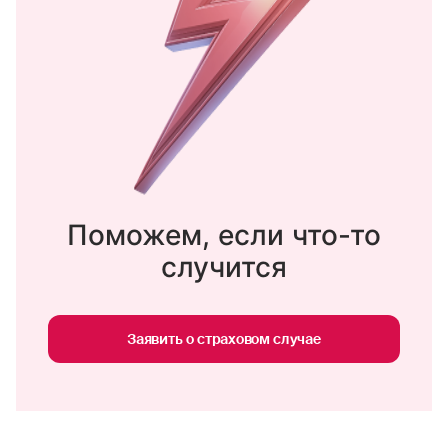
Также можно обратиться в офис Росгосстраха
с заявлением о досрочном прекращении
договора и документами, подтверждающими
основание досрочного прекращения договора.
Денежные средства будут возвращены
на реквизиты, указанные в заявлении
о досрочном прекращении договора.
Список документов для расторжения ОСАГО
Поможем, если что-то
→
случится
Заявить о страховом случае