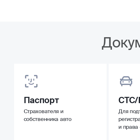
Доку
Паспорт
СТС/
Страхователя и
Для под
собственника авто
регистр
и права