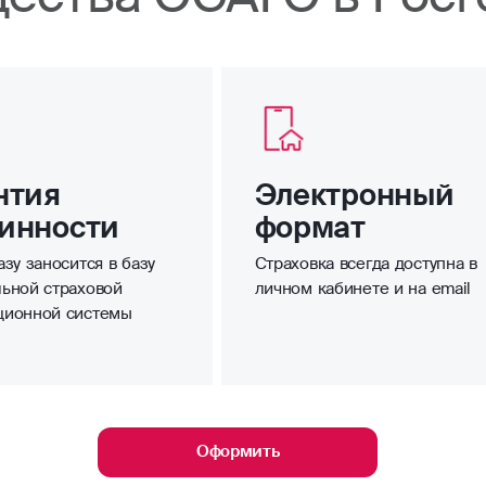
нтия
Электронный
инности
формат
зу заносится в базу
Страховка всегда доступна в
ьной страховой
личном кабинете и на email
ционной системы
Оформить