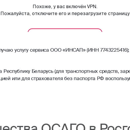
олучаю услугу сервиса ООО «ИНСАП» (ИНН 7743225416);
Республику Беларусь (для транспортных средств, зар
рацией или для страхователя без паспорта РФ воспольз
ества ОСАГО в Росг