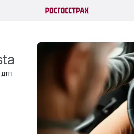
sta
й ДТП