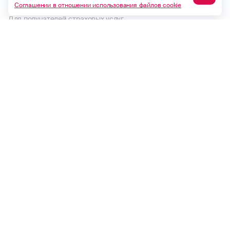
Пользовательское соглашение
Соглашении в отношении использования файлов cookie
Для получателей страховых услуг
Правила страхования и страховые тарифы
Политика в отношении обработки персональных данных
Комплектность документов по страховому случаю по ОСАГО
Выплаты по договорам до 1992 года
Финансовый уполномоченный
Макс
ВКонтакте
Одноклассники
Безопасность
Global version