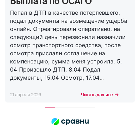
Выплата по ОСАГО
Попал в ДТП в качестве потерпевшего,
подал документы на возмещение ущерба
онлайн. Отреагировали оперативно, на
следующий день перезвонили назначили
осмотр транспортного средства, после
осмотра прислали соглашение на
компенсацию, сумма меня устроила. 5.
04 Произошло ДТП, 8.04 Подал
документы, 15.04 Осмотр, 17.04
Соглашение, 21.04 Выплата. Буду
сотрудничать с компанией дальше,
21 апреля 2026
Читать дальше
благодарю за оперативность. !