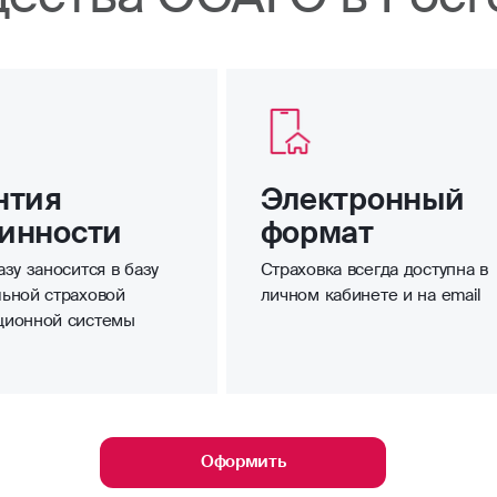
нтия
Электронный
инности
формат
зу заносится в базу
Страховка всегда доступна в
ьной страховой
личном кабинете и на email
ционной системы
Оформить