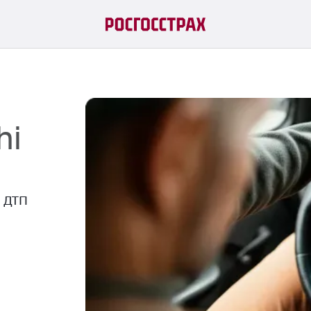
hi
й ДТП