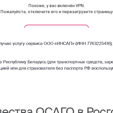
олучаю услугу сервиса ООО «ИНСАП» (ИНН 7743225416);
Республику Беларусь (для транспортных средств, зар
рацией или для страхователя без паспорта РФ воспольз
ества ОСАГО в Росг