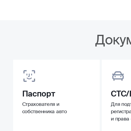
Доку
Паспорт
СТС/
Страхователя и
Для под
собственника авто
регистр
и права