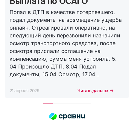
Выплата по ОСАГО
Попал в ДТП в качестве потерпевшего,
подал документы на возмещение ущерба
онлайн. Отреагировали оперативно, на
следующий день перезвонили назначили
осмотр транспортного средства, после
осмотра прислали соглашение на
компенсацию, сумма меня устроила. 5.
04 Произошло ДТП, 8.04 Подал
документы, 15.04 Осмотр, 17.04
Соглашение, 21.04 Выплата. Буду
сотрудничать с компанией дальше,
21 апреля 2026
Читать дальше
благодарю за оперативность. !