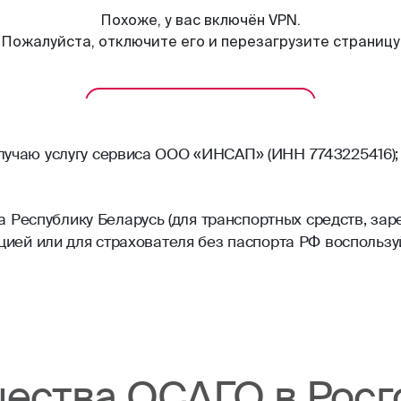
олучаю услугу сервиса ООО «ИНСАП» (ИНН 7743225416);
Республику Беларусь (для транспортных средств, зар
рацией или для страхователя без паспорта РФ воспольз
ества ОСАГО в Росг