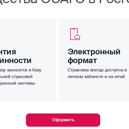
нтия
Электронный
инности
формат
зу заносится в базу
Страховка всегда доступна в
ьной страховой
личном кабинете и на email
ционной системы
Оформить