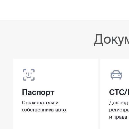
Доку
Паспорт
СТС/
Страхователя и
Для под
собственника авто
регистр
и права