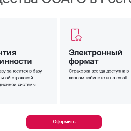
нтия
Электронный
инности
формат
зу заносится в базу
Страховка всегда доступна в
ьной страховой
личном кабинете и на email
ционной системы
Оформить