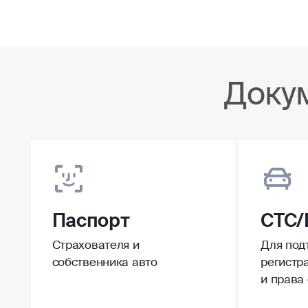
Доку
Паспорт
СТС/
Страхователя и
Для под
собственника авто
регистр
и права