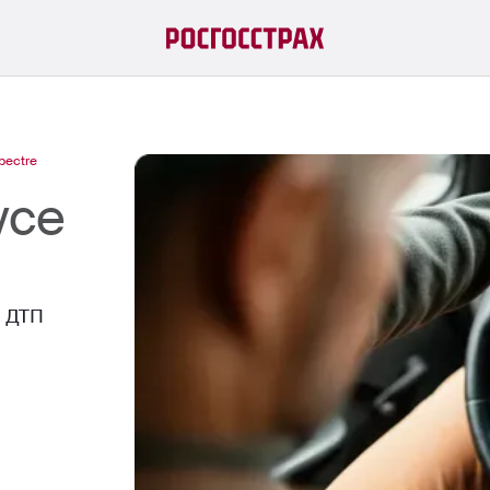
spectre
yce
й ДТП