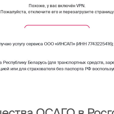
олучаю услугу сервиса ООО «ИНСАП» (ИНН 7743225416);
Республику Беларусь (для транспортных средств, зар
рацией или для страхователя без паспорта РФ воспольз
ества ОСАГО в Росг