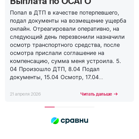
Выплата по ОСАГО
Попал в ДТП в качестве потерпевшего,
подал документы на возмещение ущерба
онлайн. Отреагировали оперативно, на
следующий день перезвонили назначили
осмотр транспортного средства, после
осмотра прислали соглашение на
компенсацию, сумма меня устроила. 5.
04 Произошло ДТП, 8.04 Подал
документы, 15.04 Осмотр, 17.04
Соглашение, 21.04 Выплата. Буду
сотрудничать с компанией дальше,
21 апреля 2026
Читать дальше
благодарю за оперативность. !