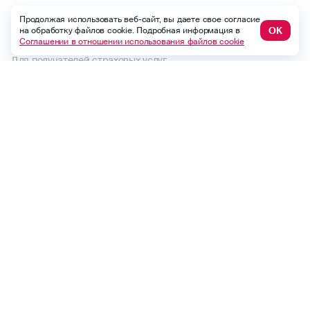
Раскрытие информации
Продолжая использовать веб-сайт, вы даете свое согласие
ОК
на обработку файлов cookie. Подробная информация в
Пользовательское соглашение
Соглашении в отношении использования файлов cookie
Для получателей страховых услуг
Правила страхования и страховые тарифы
Политика в отношении обработки персональных данных
Комплектность документов по страховому случаю по ОСАГО
Выплаты по договорам до 1992 года
Финансовый уполномоченный
Макс
ВКонтакте
Одноклассники