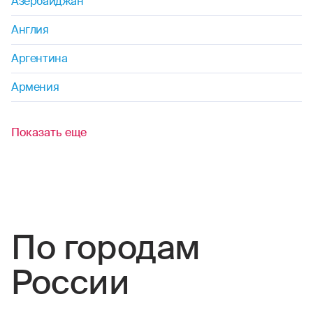
Азербайджан
Англия
маунтинбайк
Аргентина
мотогонки
Армения
прыжки на лыжах с трамплина
Показать еще
поездки (на мопедах, мотоциклах.
мотороллерах, квадроциклах, снегоходах,
скутерах, мотобайках)
прыжки с парашютом
паркур
По городам
пейнтбол
России
пауэрлифтинг