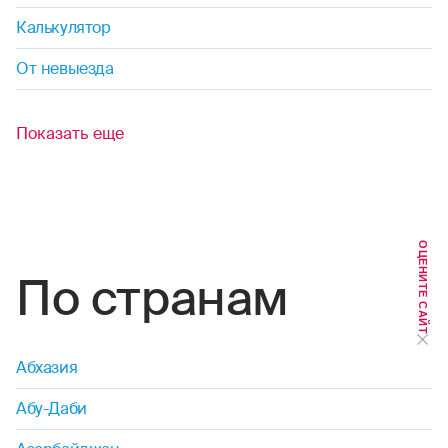
дайвинг
Калькулятор
дзюдо
От невыезда
диггерство
Показать еще
джиппинг
капоэйра
ОЦЕНИТЕ САЙТ
каякинг
По странам
кайтинг
картинг
Абхазия
каноэ
Абу-Даби
кудо