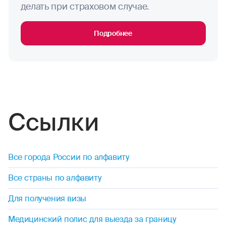
исключения: занятия скалолазанием,
делать при страховом случае.
альпинизмом, ледолазанием, хели-ски,
водные мотоциклы
парапланеризмом, парасейлингом вне
Подробнее
зависимости от того, включает ли Договор
водные лыжи
условие «Активный отдых».
водное поло
виндсерфинг
волейбол
Ссылки
гандбол
Все города России по алфавиту
гребля (академическая, на байдарках и каноэ)
Все страны по алфавиту
гребной слалом
Для получения визы
занятия горными лыжами
Медицинский полис для выезда за границу