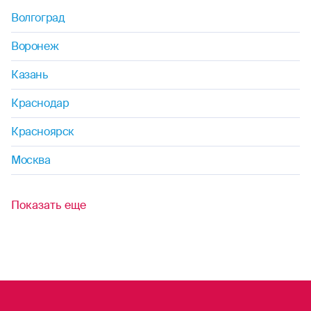
петанк
Волгоград
рафтинг
Воронеж
Казань
самбо
Краснодар
сафари
Красноярск
серфинг
Москва
сноубординг
Показать еще
скейтбординг
сквош
софтбол
стрельба (любая)