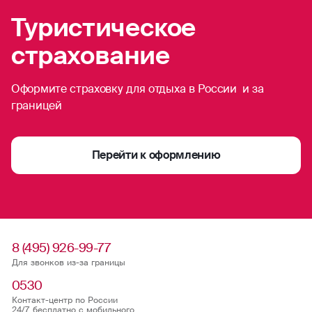
Туристическое
синхронное плавание
страхование
трекинг
Оформите страховку для отдыха в России и за
тхэквондо
границей
теннис (большой)
Перейти к оформлению
ушу
укадо
фехтование
8 (495) 926-99-77
Для звонков из-за границы
фигурное катание
0530
футбол
Контакт-центр по России
24/7, бесплатно с мобильного