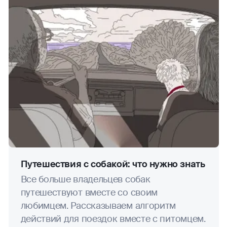
кудо
маунтинбайк
мотогонки
прыжки на лыжах с трамплина
поездки (на мопедах, мотоциклах.
мотороллерах, квадроциклах,
снегоходах, скутерах, мотобайках)
прыжки с парашютом
Путешествия с собакой: что нужно знать
Все больше владельцев собак
паркур
путешествуют вместе со своим
любимцем. Рассказываем алгоритм
пейнтбол
действий для поездок вместе с питомцем.