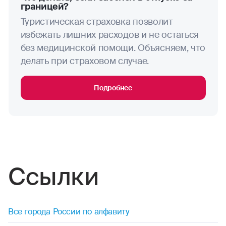
границей?
Туристическая страховка позволит
стрельба (любая)
избежать лишних расходов и не остаться
синхронное плавание
без медицинской помощи. Объясняем, что
делать при страховом случае.
трекинг
Подробнее
тхэквондо
теннис (большой)
ушу
укадо
Ссылки
фехтование
Все города России по алфавиту
фигурное катание