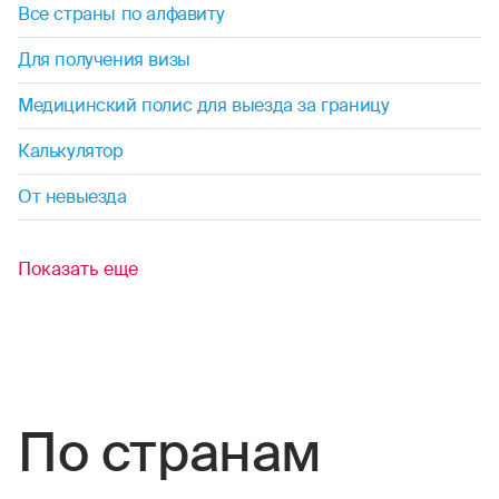
Все страны по алфавиту
футбол
Для получения визы
флорбол
Медицинский полис для выезда за границу
фристайл
Калькулятор
хоккей (на льду, на траве)
От невыезда
хапкидо
Показать еще
черлидинг
шорт-трек
По странам