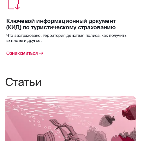
уверенности в поездке.
водные мотоциклы
Ключевой информационный документ
Страховая сумма – 50 000 $/€.
(КИД) по туристическому страхованию
водные лыжи
Что застраховано, территория действия полиса, как получить
выплаты и другое.
водное поло
Ознакомиться
виндсерфинг
волейбол
Статьи
гандбол
гребля (академическая, на байдарках
и каноэ)
гребной слалом
занятия горными лыжами