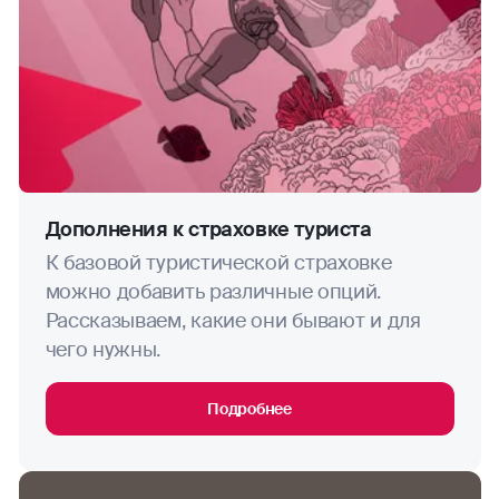
дайвинг (если иное не предусмотрено
Договором)
дзюдо
диггерство
джиппинг
Дополнения к страховке туриста
К базовой туристической страховке
капоэйра
ОЦЕНИТЕ САЙТ
можно добавить различные опций.
Рассказываем, какие они бывают и для
каякинг
чего нужны.
кайтинг
Подробнее
картинг
каноэ