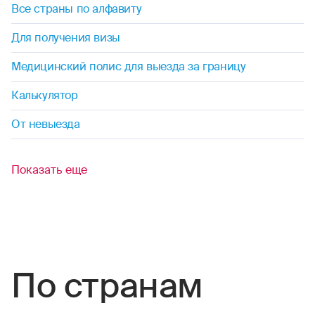
Все страны по алфавиту
футбол
Для получения визы
флорбол
Медицинский полис для выезда за границу
фристайл
Калькулятор
хоккей (на льду, на траве)
От невыезда
хапкидо
Показать еще
черлидинг
шорт-трек
По странам