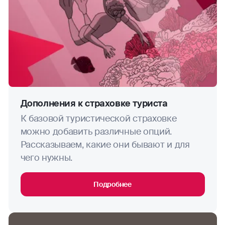
дайвинг (если иное не предусмотрено
Договором)
дзюдо
диггерство
джиппинг
Дополнения к страховке туриста
К базовой туристической страховке
капоэйра
ОЦЕНИТЕ САЙТ
можно добавить различные опций.
Рассказываем, какие они бывают и для
каякинг
чего нужны.
кайтинг
Подробнее
картинг
каноэ