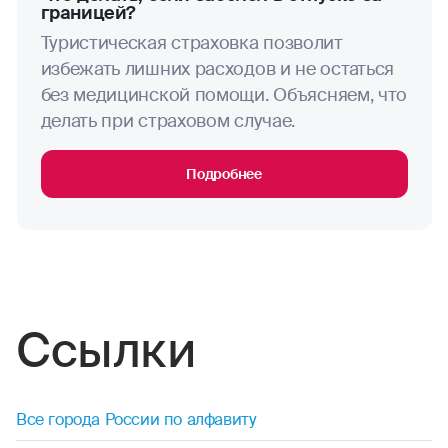
границей?
Туристическая страховка позволит
стрельба (любая)
избежать лишних расходов и не остаться
синхронное плавание
без медицинской помощи. Объясняем, что
делать при страховом случае.
трекинг
Подробнее
тхэквондо
теннис (большой)
ушу
укадо
Ссылки
фехтование
Все города России по алфавиту
фигурное катание