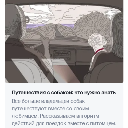
кудо
маунтинбайк
мотогонки
прыжки на лыжах с трамплина
поездки (на мопедах, мотоциклах.
мотороллерах, квадроциклах,
снегоходах, скутерах, мотобайках)
прыжки с парашютом
Путешествия с собакой: что нужно знать
Все больше владельцев собак
паркур
путешествуют вместе со своим
любимцем. Рассказываем алгоритм
пейнтбол
действий для поездок вместе с питомцем.