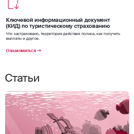
уверенности в поездке.
водные мотоциклы
Ключевой информационный документ
Страховая сумма – 50 000 $/€.
(КИД) по туристическому страхованию
водные лыжи
Что застраховано, территория действия полиса, как получить
выплаты и другое.
водное поло
Ознакомиться
виндсерфинг
волейбол
Статьи
гандбол
гребля (академическая, на байдарках
и каноэ)
гребной слалом
занятия горными лыжами