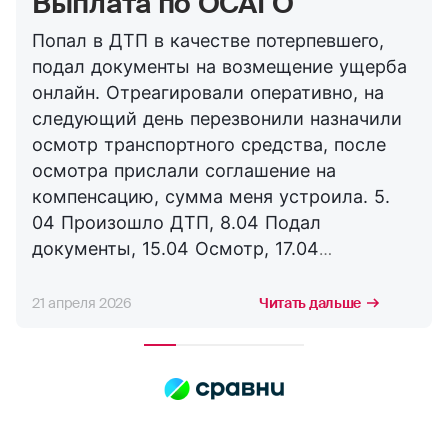
Выплата по ОСАГО
Попал в ДТП в качестве потерпевшего,
подал документы на возмещение ущерба
онлайн. Отреагировали оперативно, на
следующий день перезвонили назначили
осмотр транспортного средства, после
осмотра прислали соглашение на
компенсацию, сумма меня устроила. 5.
04 Произошло ДТП, 8.04 Подал
документы, 15.04 Осмотр, 17.04
Соглашение, 21.04 Выплата. Буду
сотрудничать с компанией дальше,
21 апреля 2026
Читать дальше
благодарю за оперативность. !