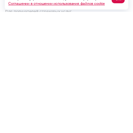
Пользовательское соглашение
Соглашении в отношении использования файлов cookie
Для получателей страховых услуг
Правила страхования и страховые тарифы
Политика в отношении обработки персональных данных
Комплектность документов по страховому случаю по ОСАГО
Выплаты по договорам до 1992 года
Финансовый уполномоченный
Макс
ВКонтакте
Одноклассники
Безопасность
Global version