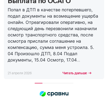
Выплата по ОСАГО
Попал в ДТП в качестве потерпевшего,
подал документы на возмещение ущерба
онлайн. Отреагировали оперативно, на
следующий день перезвонили назначили
осмотр транспортного средства, после
осмотра прислали соглашение на
компенсацию, сумма меня устроила. 5.
04 Произошло ДТП, 8.04 Подал
документы, 15.04 Осмотр, 17.04
Соглашение, 21.04 Выплата. Буду
сотрудничать с компанией дальше,
21 апреля 2026
Читать дальше
благодарю за оперативность. !