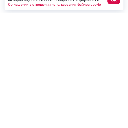
ОК
на обработку файлов cookie. Подробная информация в
Соглашении в отношении использования файлов cookie
8 (495) 926-99-77
Для звонков из-за границы
0530
Контакт-центр по России
24/7, бесплатно с мобильного
(Билайн, МТС, МегаФон и t2)
8 (800) 200-09-00
Контакт-центр по России
24/7, звонок бесплатный
Мобильное приложение
Росгосстрах
Ваши полисы всегда под рукой
ОСАГО
Каско