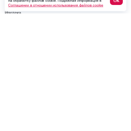
ОК
на обработку файлов cookie. Подробная информация в
Страхование квартиры
Соглашении в отношении использования файлов cookie
Ипотека
Путешествие
Несчастный случай
Другие продукты
ДМС
Найти офис или агента
Статьи
Стать агентом
Участие в тендере
Период охлаждения
Аренда помещений
Карьера в Росгосстрах