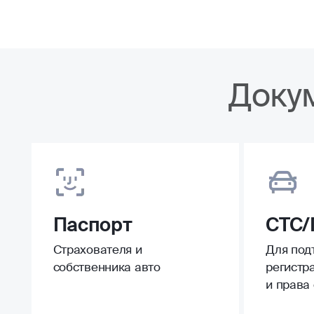
Доку
Паспорт
СТС/
Страхователя и
Для под
собственника авто
регистр
и права