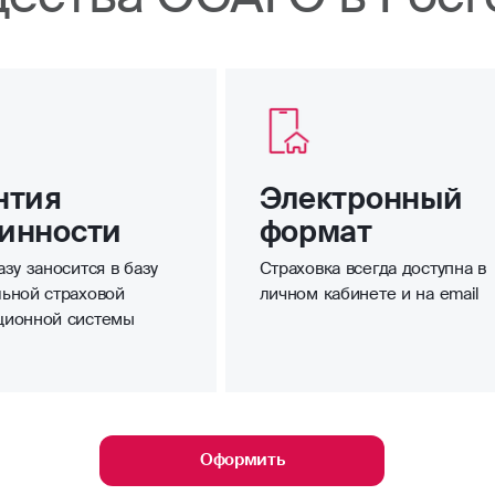
нтия
Электронный
инности
формат
зу заносится в базу
Страховка всегда доступна в
ьной страховой
личном кабинете и на email
ционной системы
Оформить