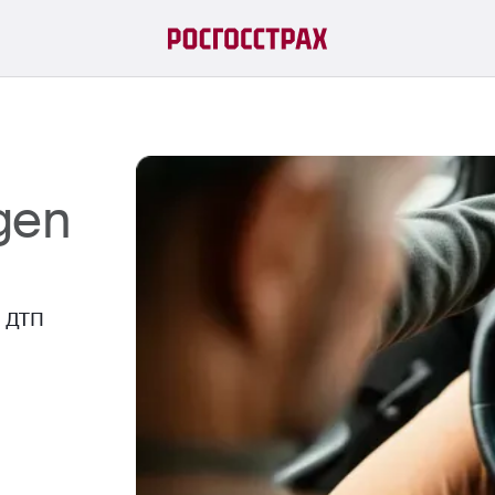
gen
й ДТП