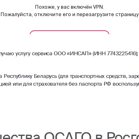
олучаю услугу сервиса ООО «ИНСАП» (ИНН 7743225416);
Республику Беларусь (для транспортных средств, зар
рацией или для страхователя без паспорта РФ воспольз
ества ОСАГО в Росг