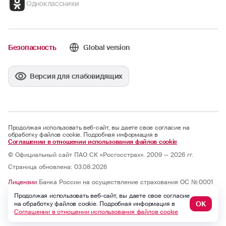
Одноклассники
Безопасность
Global version
Версия для слабовидящих
Продолжая использовать веб-сайт, вы даете свое согласие на
обработку файлов cookie. Подробная информация в
Соглашении в отношении использования файлов cookie
© Официальный сайт ПАО СК «Росгосстрах». 2009 — 2026 гг.
Страница обновлена: 03.08.2026
Лицензии
Банка России на осуществление страхования ОС № 0001
— 02, СИ № 0001, СЛ № 0001, ОС № 0001 — 03, ОС № 0001 — 04, ОС
Продолжая использовать веб-сайт, вы даете свое согласие
№ 0001 — 05 и на осуществление перестрахования ПС № 0001 от
07.10.2025; бессрочные.
ОК
на обработку файлов cookie. Подробная информация в
Юридический адрес: 121059, г. Москва, ул. Киевская, д. 7, к. 1
Соглашении в отношении использования файлов cookie