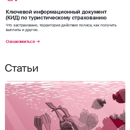
водные мотоциклы
Ключевой информационный документ
Страховая сумма – 50 000 $/€.
(КИД) по туристическому страхованию
водные лыжи
Что застраховано, территория действия полиса, как получить
выплаты и другое.
водное поло
Ознакомиться
виндсерфинг
волейбол
Статьи
гандбол
гребля (академическая, на байдарках
и каноэ)
гребной слалом
занятия горными лыжами