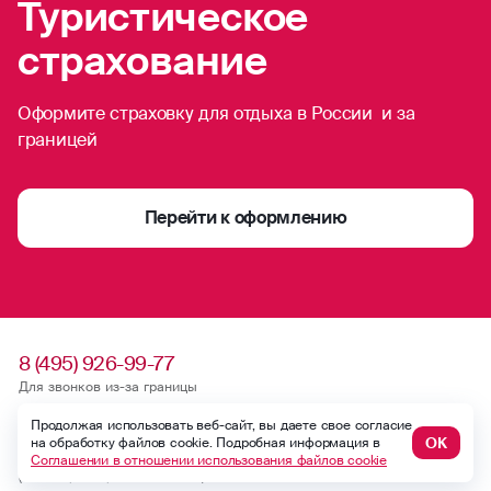
Туристическое
страхование
Оформите страховку для отдыха в России и за
границей
Перейти к оформлению
8 (495) 926-99-77
Для звонков из-за границы
0530
Продолжая использовать веб-сайт, вы даете свое согласие
ОК
на обработку файлов cookie. Подробная информация в
Контакт-центр по России
Соглашении в отношении использования файлов cookie
24/7, бесплатно с мобильного
(Билайн, МТС, МегаФон и t2)