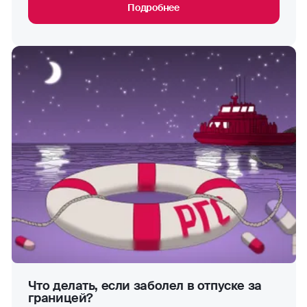
Подробнее
петанк
рафтинг
самбо
сафари
серфинг
сноубординг
скейтбординг
сквош
Что делать, если заболел в отпуске за
софтбол
границей?