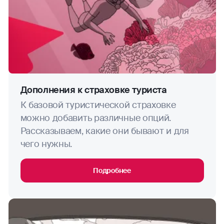
дайвинг (если иное не предусмотрено
Договором)
дзюдо
диггерство
джиппинг
Дополнения к страховке туриста
К базовой туристической страховке
капоэйра
можно добавить различные опций.
ОЦЕНИТЕ САЙТ
Рассказываем, какие они бывают и для
каякинг
чего нужны.
кайтинг
Подробнее
картинг
каноэ