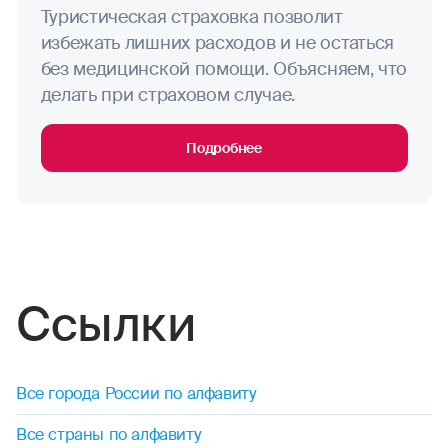
Туристическая страховка позволит
стрельба (любая)
избежать лишних расходов и не остаться
синхронное плавание
без медицинской помощи. Объясняем, что
делать при страховом случае.
трекинг
Подробнее
тхэквондо
теннис (большой)
ушу
укадо
Ссылки
фехтование
Все города России по алфавиту
фигурное катание
Все страны по алфавиту
футбол