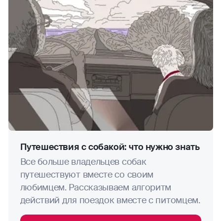
кудо
маунтинбайк
мотогонки
прыжки на лыжах с трамплина
поездки (на мопедах, мотоциклах.
мотороллерах, квадроциклах,
снегоходах, скутерах, мотобайках)
прыжки с парашютом
Путешествия с собакой: что нужно знать
Все больше владельцев собак
паркур
путешествуют вместе со своим
любимцем. Рассказываем алгоритм
пейнтбол
действий для поездок вместе с питомцем.
пауэрлифтинг