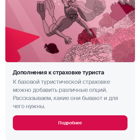
занятия горными лыжами
дайвинг (если иное не предусмотрено
Договором)
дзюдо
диггерство
джиппинг
Дополнения к страховке туриста
ОЦЕНИТЕ САЙТ
К базовой туристической страховке
капоэйра
можно добавить различные опций.
Рассказываем, какие они бывают и для
каякинг
чего нужны.
кайтинг
Подробнее
картинг