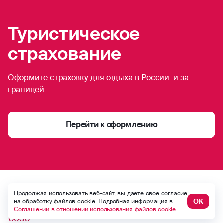
Туристическое
страхование
Оформите страховку для отдыха в России и за
границей
Перейти к оформлению
8 (495) 926-99-77
Продолжая использовать веб-сайт, вы даете свое согласие
ОК
на обработку файлов cookie. Подробная информация в
Для звонков из-за границы
Соглашении в отношении использования файлов cookie
0530