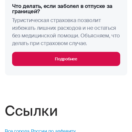
Что делать, если заболел в отпуске за
софтбол
границей?
Туристическая страховка позволит
стрельба (любая)
избежать лишних расходов и не остаться
синхронное плавание
без медицинской помощи. Объясняем, что
делать при страховом случае.
трекинг
Подробнее
тхэквондо
теннис (большой)
ушу
укадо
Ссылки
фехтование
Все города России по алфавиту