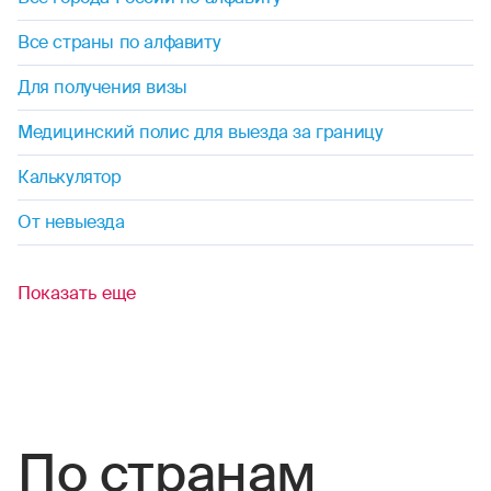
фигурное катание
Все страны по алфавиту
футбол
Для получения визы
флорбол
Медицинский полис для выезда за границу
фристайл
Калькулятор
хоккей (на льду, на траве)
От невыезда
хапкидо
Показать еще
черлидинг
шорт-трек
По странам