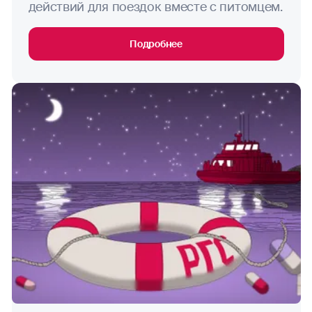
действий для поездок вместе с питомцем.
пауэрлифтинг
Подробнее
петанк
рафтинг
самбо
сафари
серфинг
сноубординг
скейтбординг
сквош