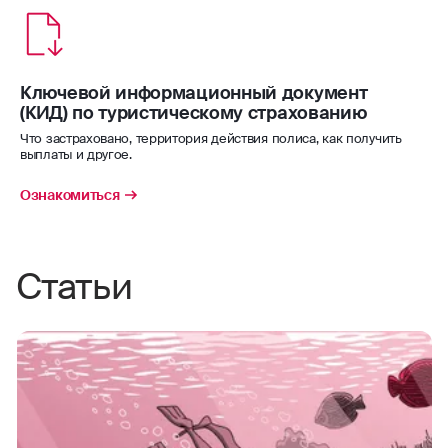
ответственности. Добавьте этот риск к
вейкборд
программе страхования для большей
уверенности в поездке.
водные мотоциклы
Ключевой информационный документ
Страховая сумма – 50 000 $/€.
(КИД) по туристическому страхованию
водные лыжи
Что застраховано, территория действия полиса, как получить
выплаты и другое.
водное поло
Ознакомиться
виндсерфинг
волейбол
Статьи
гандбол
гребля (академическая, на байдарках
и каноэ)
гребной слалом