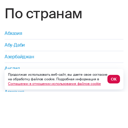
По странам
маунтинбайк
мотогонки
Абхазия
прыжки на лыжах с трамплина
Абу-Даби
поездки (на мопедах, мотоциклах.
Азербайджан
мотороллерах, квадроциклах, снегоходах,
скутерах, мотобайках)
Англия
Продолжая использовать веб-сайт, вы даете свое согласие
прыжки с парашютом
ОК
на обработку файлов cookie. Подробная информация в
Аргентина
Соглашении в отношении использования файлов cookie
паркур
Армения
пейнтбол
Показать еще
пауэрлифтинг