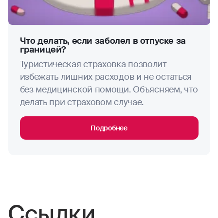
исключения: занятия скалолазанием,
альпинизмом, ледолазанием, хели-ски,
водные мотоциклы
парапланеризмом, парасейлингом вне
зависимости от того, включает ли Договор
водные лыжи
Что делать, если заболел в отпуске за
границей?
условие «Активный отдых».
водное поло
Туристическая страховка позволит
избежать лишних расходов и не остаться
виндсерфинг
без медицинской помощи. Объясняем, что
делать при страховом случае.
волейбол
Подробнее
гандбол
гребля (академическая, на байдарках и каноэ)
гребной слалом
занятия горными лыжами
Ссылки