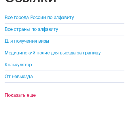
дайвинг
Все города России по алфавиту
дзюдо
Все страны по алфавиту
диггерство
Для получения визы
джиппинг
Медицинский полис для выезда за границу
капоэйра
Калькулятор
каякинг
От невыезда
кайтинг
Показать еще
картинг
каноэ
кудо