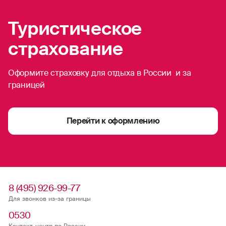
Туристическое
синхронное плавание
страхование
трекинг
тхэквондо
Оформите страховку для отдыха в России и за
границей
теннис (большой)
ушу
Перейти к оформлению
укадо
фехтование
8 (495) 926-99-77
фигурное катание
Для звонков из-за границы
0530
футбол