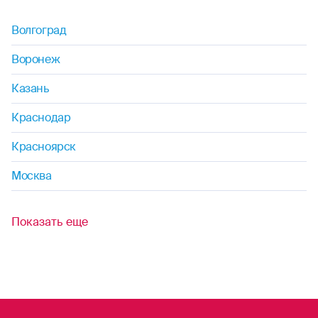
петанк
Волгоград
рафтинг
Воронеж
самбо
Казань
сафари
Краснодар
серфинг
Красноярск
Москва
сноубординг
скейтбординг
Показать еще
сквош
софтбол
стрельба (любая)