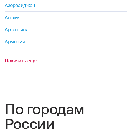
Азербайджан
маунтинбайк
Англия
мотогонки
Аргентина
прыжки на лыжах с трамплина
Армения
поездки (на мопедах, мотоциклах.
мотороллерах, квадроциклах, снегоходах,
Показать еще
скутерах, мотобайках)
прыжки с парашютом
паркур
По городам
пейнтбол
России
пауэрлифтинг