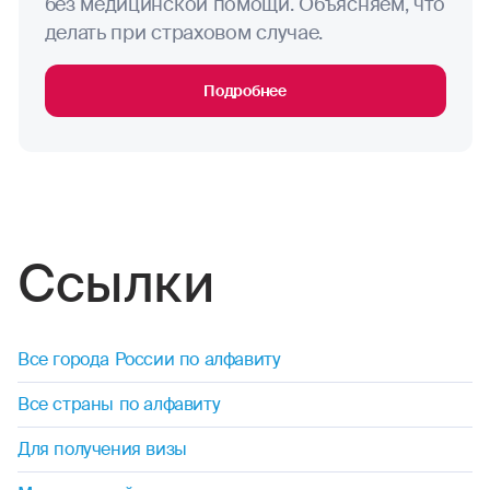
без медицинской помощи. Объясняем, что
исключения: занятия скалолазанием,
альпинизмом, ледолазанием, хели-ски,
делать при страховом случае.
водные мотоциклы
парапланеризмом, парасейлингом вне
зависимости от того, включает ли Договор
водные лыжи
Подробнее
условие «Активный отдых».
водное поло
виндсерфинг
волейбол
Ссылки
гандбол
гребля (академическая, на байдарках и каноэ)
Все города России по алфавиту
гребной слалом
Все страны по алфавиту
Для получения визы
занятия горными лыжами