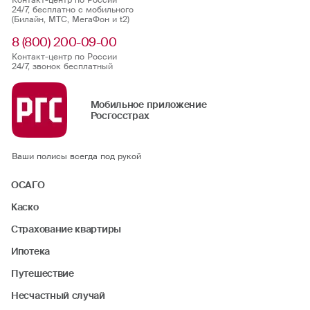
Контакт-центр по России
24/7, бесплатно с мобильного
флорбол
(Билайн, МТС, МегаФон и t2)
8 (800) 200-09-00
фристайл
Контакт-центр по России
24/7, звонок бесплатный
хоккей (на льду, на траве)
Мобильное приложение
Росгосстрах
хапкидо
черлидинг
Ваши полисы всегда под рукой
ОСАГО
шорт-трек
Каско
Страхование квартиры
Ипотека
Путешествие
Несчастный случай