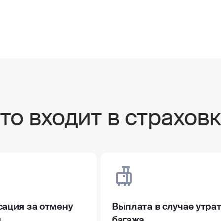
то входит в страховк
ация за отмену
Выплата в случае утра
и
багажа