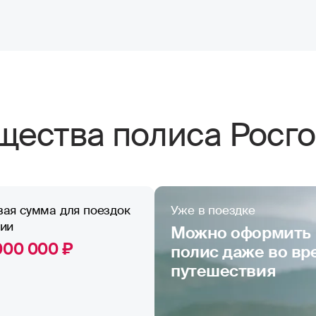
ества полиса Росго
вая сумма для поездок
Уже в поездке
сии
Можно оформить
000 000 ₽
полис даже во вр
путешествия