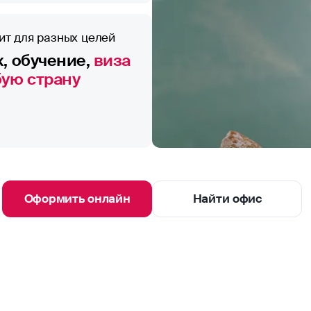
ит для разных целей
, обучение,
виза
бую страну
Оформить онлайн
Найти офис