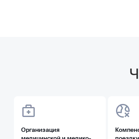
Ч
Организация
Компенс
медицинской и медико-
поездк