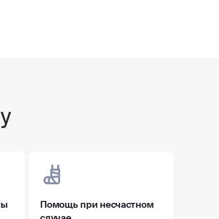
у
ты
Помощь при несчастном
случае