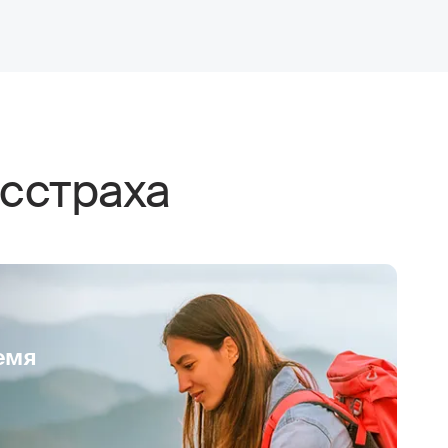
сстраха
емя