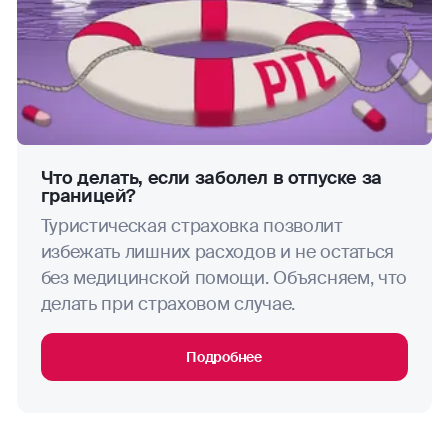
активными видами деятельности, не
включенными в перечень выше. Но есть
вейкборд
исключения: занятия скалолазанием,
альпинизмом, ледолазанием, хели-ски,
водные мотоциклы
парапланеризмом, парасейлингом вне
зависимости от того, включает ли Договор
водные лыжи
условие «Активный отдых».
Что делать, если заболел в отпуске за
водное поло
границей?
Туристическая страховка позволит
виндсерфинг
избежать лишних расходов и не остаться
без медицинской помощи. Объясняем, что
волейбол
делать при страховом случае.
гандбол
Подробнее
гребля (академическая, на байдарках и каноэ)
гребной слалом