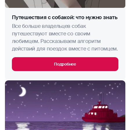
автогонки
Путешествия с собакой: что нужно знать
акватлон
Все больше владельцев собак
путешествуют вместе со своим
Показать еще
баскетбол
любимцем. Рассказываем алгоритм
действий для поездок вместе с питомцем.
бокс и его разновидности
Исключением являются:
Подробнее
борьба (вольная, греко-римская, на поясах)
хели-ски;
ледолазание;
бейсбол
альпинизм;
скалолазание;
бейсджампинг/роупджампинг/банджи
(тарзанка)
парасейлинг;
парапланеризм.
биатлон
Важно!
Можно не включать опцию Активный
отдых, если будете заниматься иными
бобслей