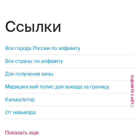
занятия горными лыжами
Ссылки
дайвинг
дзюдо
Все города России по алфавиту
диггерство
Все страны по алфавиту
джиппинг
Для получения визы
ОЦЕНИТЕ САЙТ
капоэйра
Медицинский полис для выезда за границу
каякинг
Калькулятор
От невыезда
кайтинг
картинг
Показать еще