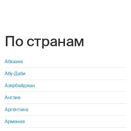
каноэ
кудо
маунтинбайк
По странам
мотогонки
прыжки на лыжах с трамплина
Абхазия
поездки (на мопедах, мотоциклах.
Абу-Даби
мотороллерах, квадроциклах, снегоходах,
скутерах, мотобайках)
Азербайджан
прыжки с парашютом
Англия
Аргентина
паркур
Армения
пейнтбол