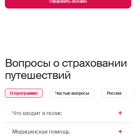
Оформить онлайн
Вопросы о страховании
путешествий
О программе
Частые вопросы
Россия
Что входит в полис
Страховой полис в Петропавловск-Камчатский
Медицинская помощь
обязательно включает медицинскую помощь