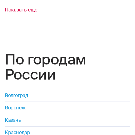
пауэрлифтинг
Показать еще
петанк
рафтинг
самбо
По городам
сафари
России
серфинг
сноубординг
Волгоград
Воронеж
скейтбординг
Казань
сквош
Краснодар