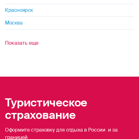
софтбол
Красноярск
стрельба (любая)
Москва
синхронное плавание
Показать еще
трекинг
тхэквондо
теннис (большой)
ушу
Туристическое
укадо
страхование
фехтование
Оформите страховку для отдыха в России и за
фигурное катание
границей