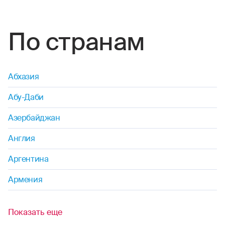
маунтинбайк
По странам
мотогонки
прыжки на лыжах с трамплина
Абхазия
поездки (на мопедах, мотоциклах.
Абу-Даби
мотороллерах, квадроциклах, снегоходах,
скутерах, мотобайках)
Азербайджан
прыжки с парашютом
Англия
Аргентина
паркур
Армения
пейнтбол
пауэрлифтинг
Показать еще