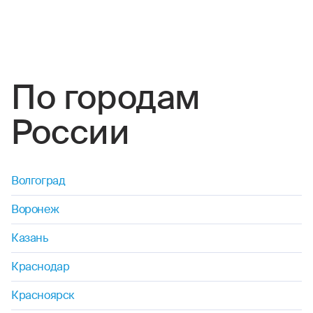
петанк
рафтинг
самбо
По городам
сафари
России
серфинг
сноубординг
Волгоград
Воронеж
скейтбординг
Казань
сквош
Краснодар
софтбол
Красноярск
стрельба (любая)