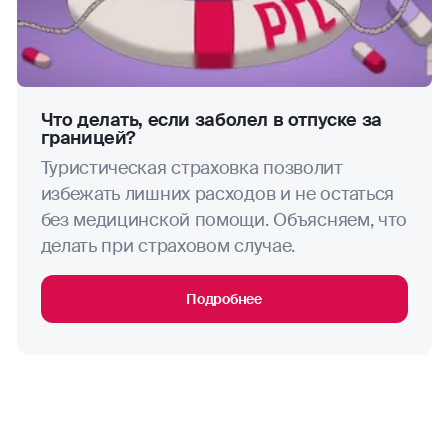
исключения: занятия скалолазанием,
альпинизмом, ледолазанием, хели-ски,
водные мотоциклы
парапланеризмом, парасейлингом вне
зависимости от того, включает ли Договор
водные лыжи
условие «Активный отдых».
Что делать, если заболел в отпуске за
водное поло
границей?
Туристическая страховка позволит
виндсерфинг
избежать лишних расходов и не остаться
без медицинской помощи. Объясняем, что
волейбол
делать при страховом случае.
гандбол
Подробнее
гребля (академическая, на байдарках и каноэ)
гребной слалом
занятия горными лыжами