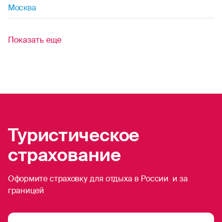
Москва
синхронное плавание
Показать еще
трекинг
тхэквондо
теннис (большой)
ушу
Туристическое
укадо
страхование
фехтование
Оформите страховку для отдыха в России и за
фигурное катание
границей
футбол