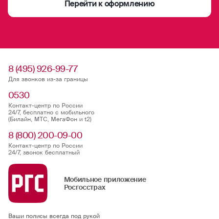
Перейти к оформлению
флорбол
фристайл
хоккей (на льду, на траве)
8 (495) 926-99-77
Для звонков из-за границы
хапкидо
0530
Контакт-центр по России
черлидинг
24/7, бесплатно с мобильного
(Билайн, МТС, МегаФон и t2)
шорт-трек
8 (800) 200-09-00
Контакт-центр по России
24/7, звонок бесплатный
Мобильное приложение
Росгосстрах
Ваши полисы всегда под рукой