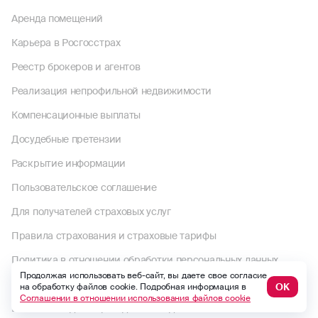
Аренда помещений
Карьера в Росгосстрах
Реестр брокеров и агентов
Реализация непрофильной недвижимости
Компенсационные выплаты
Досудебные претензии
Раскрытие информации
Пользовательское соглашение
Для получателей страховых услуг
Правила страхования и страховые тарифы
Политика в отношении обработки персональных данных
Продолжая использовать веб-сайт, вы даете свое согласие
Комплектность документов по страховому случаю по ОСАГО
ОК
на обработку файлов cookie. Подробная информация в
Соглашении в отношении использования файлов cookie
Выплаты по договорам до 1992 года