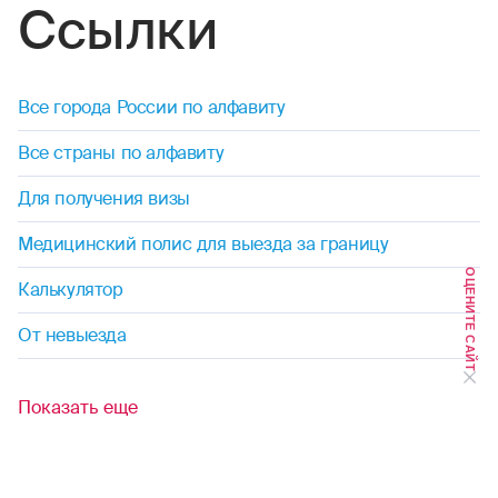
Ссылки
дайвинг
дзюдо
Все города России по алфавиту
диггерство
Все страны по алфавиту
джиппинг
Для получения визы
капоэйра
Медицинский полис для выезда за границу
ОЦЕНИТЕ САЙТ
каякинг
Калькулятор
От невыезда
кайтинг
картинг
Показать еще
каноэ
кудо